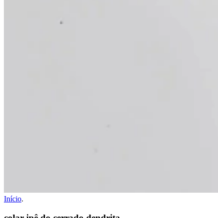
Início
.
colar ipê do cerrado dendrita